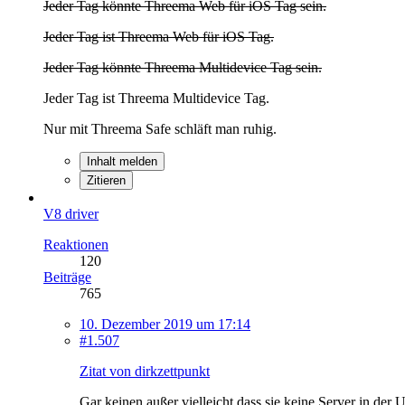
Jeder Tag könnte Threema Web für iOS Tag sein.
Jeder Tag ist Threema Web für iOS Tag.
Jeder Tag könnte Threema Multidevice Tag sein.
Jeder Tag ist Threema Multidevice Tag.
Nur mit Threema Safe schläft man ruhig.
Inhalt melden
Zitieren
V8 driver
Reaktionen
120
Beiträge
765
10. Dezember 2019 um 17:14
#1.507
Zitat von dirkzettpunkt
Gar keinen außer vielleicht dass sie keine Server in de