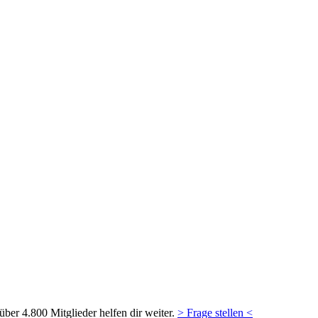
ber 4.800 Mitglieder helfen dir weiter.
> Frage stellen <