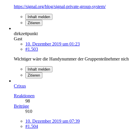
https://signal.org/blog/signal-private-group-system/
Inhalt melden
Zitieren
dirkzettpunkt
Gast
10. Dezember 2019 um 01:23
#1.503
Wichtiger wäre die Handynummer der Gruppenteilnehmer nicht 
Inhalt melden
Zitieren
Crixus
Reaktionen
98
Beiträge
910
10. Dezember 2019 um 07:39
#1.504