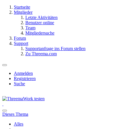
Startseite
Mitglieder
Letzte Aktivitäten
Benutzer online
Team
Mitgliedersuche
Forum
Support
Supportanfrage ins Forum stellen
Zu Threema.com
Anmelden
Registrieren
Suche
Dieses Thema
Alles