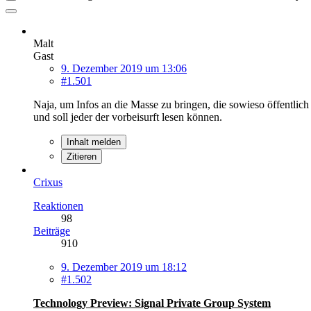
Malt
Gast
9. Dezember 2019 um 13:06
#1.501
Naja, um Infos an die Masse zu bringen, die sowieso öffentlich 
und soll jeder der vorbeisurft lesen können.
Inhalt melden
Zitieren
Crixus
Reaktionen
98
Beiträge
910
9. Dezember 2019 um 18:12
#1.502
Technology Preview: Signal Private Group System