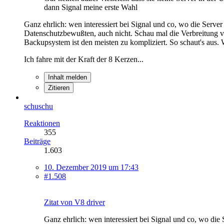
dann Signal meine erste Wahl
Ganz ehrlich: wen interessiert bei Signal und co, wo die Serve
Datenschutzbewußten, auch nicht. Schau mal die Verbreitung v
Backupsystem ist den meisten zu kompliziert. So schaut's aus.
Ich fahre mit der Kraft der 8 Kerzen...
Inhalt melden
Zitieren
schuschu
Reaktionen
355
Beiträge
1.603
10. Dezember 2019 um 17:43
#1.508
Zitat von V8 driver
Ganz ehrlich: wen interessiert bei Signal und co, wo die 