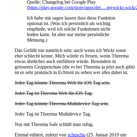
Quelle: Changelog bei Google Play
(
https://play.google.com/store/apps/det….mywickr.wickr
Ich habe mir sagen lassen dass diese Funktion
optional ist. (Was ich persönlich als wichtig
empfinde, weil ich solche Funktionen nicht
leiden kann. Ist aber nur meine persönliche
Meinung.)
Das Gefällt mir natürlich sehr, auch wenn ich Wickr sonst
eher schlecht kenne. Mich würde es freuen, wenn Threema
etwas ähnliches auch einführen würde. Besonders in
grösseren Gruppenchats (die es bei Threema ja jetzt auch gibt)
ist es sehr praktisch in Echtzeit zu sehen wer alles dabei ist.
Jeder Tag könnte Threema Web für iOS Tag sein.
Jeder Tag ist Threema Web für iOS Tag.
Jeder Tag könnte Threema Multidevice Tag sein.
Jeder Tag ist Threema Multidevice Tag.
Nur mit Threema Safe schläft man ruhig.
Einmal editiert, zuletzt von
schuschu
(
25. Januar 2019 um