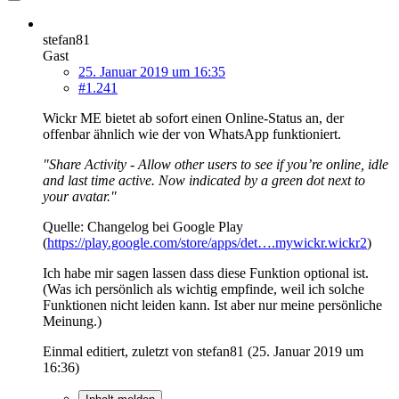
stefan81
Gast
25. Januar 2019 um 16:35
#1.241
Wickr ME bietet ab sofort einen Online-Status an, der
offenbar ähnlich wie der von WhatsApp funktioniert.
"Share Activity - Allow other users to see if you’re online, idle
and last time active. Now indicated by a green dot next to
your avatar."
Quelle: Changelog bei Google Play
(
https://play.google.com/store/apps/det….mywickr.wickr2
)
Ich habe mir sagen lassen dass diese Funktion optional ist.
(Was ich persönlich als wichtig empfinde, weil ich solche
Funktionen nicht leiden kann. Ist aber nur meine persönliche
Meinung.)
Einmal editiert, zuletzt von stefan81 (
25. Januar 2019 um
16:36
)