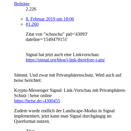
Beiträge
2.226
8. Februar 2019 um 18:06
#1.260
Zitat von "schuschu" pid='43093'
dateline='1549479151'
Signal hat jetzt auch eine Linkvorschau:
https://signal.org/blog/i-link-therefore-i-am/
Stimmt. Und zwar mit Privatsphärenschutz. Wird auch auf
heise berichtet:
Krypto-Messenger Signal: Link-Vorschau mit Privatsphären-
Schutz | heise online
https://heise.de/-4300455
Zudem wurde endlich der Landscape-Modus in Signal
implementiert, jetzt kann man Signal durchgängig im
Querformat nutzen.