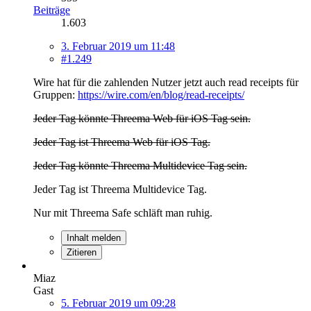
Beiträge
1.603
3. Februar 2019 um 11:48
#1.249
Wire hat für die zahlenden Nutzer jetzt auch read receipts für
Gruppen:
https://wire.com/en/blog/read-receipts/
Jeder Tag könnte Threema Web für iOS Tag sein.
Jeder Tag ist Threema Web für iOS Tag.
Jeder Tag könnte Threema Multidevice Tag sein.
Jeder Tag ist Threema Multidevice Tag.
Nur mit Threema Safe schläft man ruhig.
Inhalt melden
Zitieren
Miaz
Gast
5. Februar 2019 um 09:28