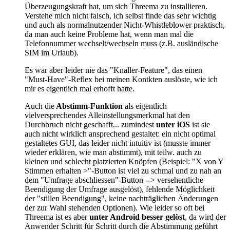
Überzeugungskraft hat, um sich Threema zu installieren.
Verstehe mich nicht falsch, ich selbst finde das sehr wichtig
und auch als normalnutzender Nicht-Whistleblower praktisch,
da man auch keine Probleme hat, wenn man mal die
Telefonnummer wechselt/wechseln muss (z.B. ausländische
SIM im Urlaub).
Es war aber leider nie das "Knaller-Feature", das einen
"Must-Have"-Reflex bei meinen Kontkten auslöste, wie ich
mir es eigentlich mal erhofft hatte.
Auch die
Abstimm-Funktion
als eigentlich
vielversprechendes Alleinstellungsmerkmal hat den
Durchbruch nicht geschafft... zumindest
unter iOS
ist sie
auch nicht wirklich ansprechend gestaltet: ein nicht optimal
gestaltetes GUI, das leider nicht intuitiv ist (musste immer
wieder erklären, wie man abstimmt), mit teilw. auch zu
kleinen und schlecht platzierten Knöpfen (Beispiel: "X von Y
Stimmen erhalten >"-Button ist viel zu schmal und zu nah an
dem "Umfrage abschliessen"-Button --> versehentliche
Beendigung der Umfrage ausgelöst), fehlende Möglichkeit
der "stillen Beendigung", keine nachträglichen Änderungen
der zur Wahl stehenden Optionen). Wie leider so oft bei
Threema ist es aber
unter Android besser
gelöst
, da wird der
Anwender Schritt für Schritt durch die Abstimmung geführt