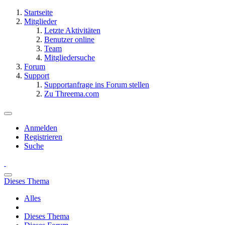
Startseite
Mitglieder
Letzte Aktivitäten
Benutzer online
Team
Mitgliedersuche
Forum
Support
Supportanfrage ins Forum stellen
Zu Threema.com
Anmelden
Registrieren
Suche
Dieses Thema
Alles
Dieses Thema