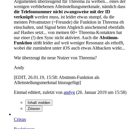
Argumenten überzeugend für Threema zu werben... eines der
wenigen verbliebenen Alleinstellungsmerkmale, nämlich dass
die Telefonnummer nicht zwangsweise mit der ID
verknüpft
werden muss, ist leider etwas stumpf, da die
meisten Privatnutzer (=Freunde) die Funktion in Threema eh
einschalten, und Signal beim Abgleich anscheinend ebenfalls
auf Hashes setzt... von meinen 60+ Threema-Kontakten hat
nur einer (!) den Sync nicht aktiviert. Auch die
Abstimm-
Funktion
stößt leider auf weit weniger Resonanz als erhofft,
wobei die zumindest unter iOS auch etwas Altbacken wirkt...
Wie überzeugt ihr neue Nutzer von Threema?
Andy
[EDIT, 26.01.19, 15:58: Abstimm-Funktion als
Alleinstellungsmerkmal hinzugefügt]
Einmal editiert, zuletzt von
andyg
(
26. Januar 2019 um 15:58
)
Inhalt melden
Zitieren
Crixus