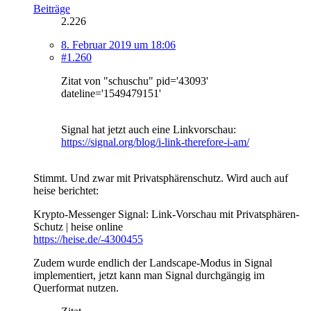
Beiträge
2.226
8. Februar 2019 um 18:06
#1.260
Zitat von "schuschu" pid='43093'
dateline='1549479151'
Signal hat jetzt auch eine Linkvorschau:
https://signal.org/blog/i-link-therefore-i-am/
Stimmt. Und zwar mit Privatsphärenschutz. Wird auch auf
heise berichtet:
Krypto-Messenger Signal: Link-Vorschau mit Privatsphären-
Schutz | heise online
https://heise.de/-4300455
Zudem wurde endlich der Landscape-Modus in Signal
implementiert, jetzt kann man Signal durchgängig im
Querformat nutzen.