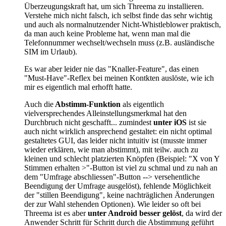
Überzeugungskraft hat, um sich Threema zu installieren.
Verstehe mich nicht falsch, ich selbst finde das sehr wichtig
und auch als normalnutzender Nicht-Whistleblower praktisch,
da man auch keine Probleme hat, wenn man mal die
Telefonnummer wechselt/wechseln muss (z.B. ausländische
SIM im Urlaub).
Es war aber leider nie das "Knaller-Feature", das einen
"Must-Have"-Reflex bei meinen Kontkten auslöste, wie ich
mir es eigentlich mal erhofft hatte.
Auch die
Abstimm-Funktion
als eigentlich
vielversprechendes Alleinstellungsmerkmal hat den
Durchbruch nicht geschafft... zumindest
unter iOS
ist sie
auch nicht wirklich ansprechend gestaltet: ein nicht optimal
gestaltetes GUI, das leider nicht intuitiv ist (musste immer
wieder erklären, wie man abstimmt), mit teilw. auch zu
kleinen und schlecht platzierten Knöpfen (Beispiel: "X von Y
Stimmen erhalten >"-Button ist viel zu schmal und zu nah an
dem "Umfrage abschliessen"-Button --> versehentliche
Beendigung der Umfrage ausgelöst), fehlende Möglichkeit
der "stillen Beendigung", keine nachträglichen Änderungen
der zur Wahl stehenden Optionen). Wie leider so oft bei
Threema ist es aber
unter Android besser
gelöst
, da wird der
Anwender Schritt für Schritt durch die Abstimmung geführt