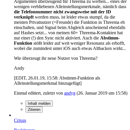
Argumenten überzeugend für Threema zu werben... eines der
wenigen verbliebenen Alleinstellungsmerkmale, nämlich dass
die Telefonnummer nicht zwangsweise mit der ID
verknüpft
werden muss, ist leider etwas stumpf, da die
meisten Privatnutzer (=Freunde) die Funktion in Threema eh
einschalten, und Signal beim Abgleich anscheinend ebenfalls
auf Hashes setzt... von meinen 60+ Threema-Kontakten hat
nur einer (!) den Sync nicht aktiviert. Auch die
Abstimm-
Funktion
stößt leider auf weit weniger Resonanz als erhofft,
wobei die zumindest unter iOS auch etwas Altbacken wirkt...
Wie überzeugt ihr neue Nutzer von Threema?
Andy
[EDIT, 26.01.19, 15:58: Abstimm-Funktion als
Alleinstellungsmerkmal hinzugefügt]
Einmal editiert, zuletzt von
andyg
(
26. Januar 2019 um 15:58
)
Inhalt melden
Zitieren
Crixus