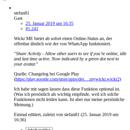
stefan81
Gast
25. Januar 2019 um 16:35
#1.241
Wickr ME bietet ab sofort einen Online-Status an, der
offenbar ähnlich wie der von WhatsApp funktioniert.
"Share Activity - Allow other users to see if you’re online, idle
and last time active. Now indicated by a green dot next to
your avatar."
Quelle: Changelog bei Google Play
(
https://play.google.com/store/apps/det….mywickr.wickr2
)
Ich habe mir sagen lassen dass diese Funktion optional ist.
(Was ich persönlich als wichtig empfinde, weil ich solche
Funktionen nicht leiden kann. Ist aber nur meine persönliche
Meinung.)
Einmal editiert, zuletzt von stefan81 (
25. Januar 2019 um
16:36
)