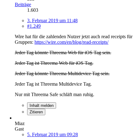
Beiträge
1.603
3. Februar 2019 um 11:48
#1.249
Wire hat für die zahlenden Nutzer jetzt auch read receipts für
Gruppen:
https://wire.com/en/blog/read-receipts/
Jeder Tag könnte Threema Web für iOS Tag sein.
Jeder Tag ist Threema Web für iOS Tag.
Jeder Tag könnte Threema Multidevice Tag sein.
Jeder Tag ist Threema Multidevice Tag.
Nur mit Threema Safe schläft man ruhig.
Inhalt melden
Zitieren
Miaz
Gast
5. Februar 2019 um 09:28