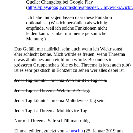
Quelle: Changelog bei Google Play
(
https://play.google.com/store/apps/det….mywickr.wickr
Ich habe mir sagen lassen dass diese Funktion
optional ist. (Was ich persönlich als wichtig
empfinde, weil ich solche Funktionen nicht
leiden kann. Ist aber nur meine persönliche
Meinung.)
Das Gefällt mir natürlich sehr, auch wenn ich Wickr sonst
eher schlecht kenne. Mich würde es freuen, wenn Threema
etwas ähnliches auch einführen würde. Besonders in
grösseren Gruppenchats (die es bei Threema ja jetzt auch gibt)
ist es sehr praktisch in Echtzeit zu sehen wer alles dabei ist.
Jeder Tag könnte Threema Web für iOS Tag sein.
Jeder Tag ist Threema Web für iOS Tag.
Jeder Tag könnte Threema Multidevice Tag sein.
Jeder Tag ist Threema Multidevice Tag.
Nur mit Threema Safe schläft man ruhig.
Einmal editiert, zuletzt von
schuschu
(
25. Januar 2019 um