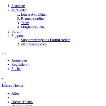
Startseite
Mitglieder
Letzte Aktivitäten
Benutzer online
Team
Mitgliedersuche
Forum
Support
Supportanfrage ins Forum stellen
Zu Threema.com
Anmelden
Registrieren
Suche
Dieses Thema
Alles
Dieses Thema