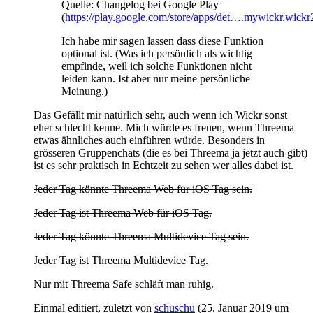
Quelle: Changelog bei Google Play
(
https://play.google.com/store/apps/det….mywickr.wickr
Ich habe mir sagen lassen dass diese Funktion
optional ist. (Was ich persönlich als wichtig
empfinde, weil ich solche Funktionen nicht
leiden kann. Ist aber nur meine persönliche
Meinung.)
Das Gefällt mir natürlich sehr, auch wenn ich Wickr sonst
eher schlecht kenne. Mich würde es freuen, wenn Threema
etwas ähnliches auch einführen würde. Besonders in
grösseren Gruppenchats (die es bei Threema ja jetzt auch gibt)
ist es sehr praktisch in Echtzeit zu sehen wer alles dabei ist.
Jeder Tag könnte Threema Web für iOS Tag sein.
Jeder Tag ist Threema Web für iOS Tag.
Jeder Tag könnte Threema Multidevice Tag sein.
Jeder Tag ist Threema Multidevice Tag.
Nur mit Threema Safe schläft man ruhig.
Einmal editiert, zuletzt von
schuschu
(
25. Januar 2019 um