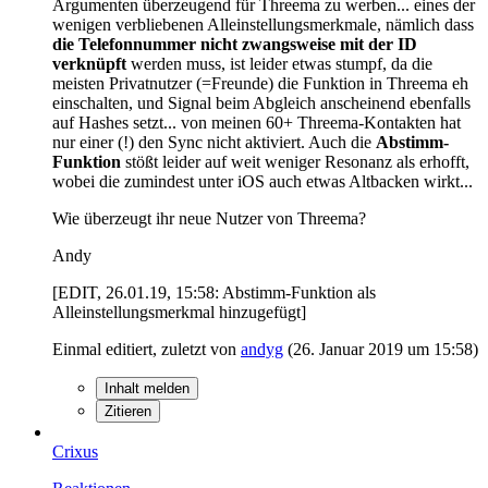
Argumenten überzeugend für Threema zu werben... eines der
wenigen verbliebenen Alleinstellungsmerkmale, nämlich dass
die Telefonnummer nicht zwangsweise mit der ID
verknüpft
werden muss, ist leider etwas stumpf, da die
meisten Privatnutzer (=Freunde) die Funktion in Threema eh
einschalten, und Signal beim Abgleich anscheinend ebenfalls
auf Hashes setzt... von meinen 60+ Threema-Kontakten hat
nur einer (!) den Sync nicht aktiviert. Auch die
Abstimm-
Funktion
stößt leider auf weit weniger Resonanz als erhofft,
wobei die zumindest unter iOS auch etwas Altbacken wirkt...
Wie überzeugt ihr neue Nutzer von Threema?
Andy
[EDIT, 26.01.19, 15:58: Abstimm-Funktion als
Alleinstellungsmerkmal hinzugefügt]
Einmal editiert, zuletzt von
andyg
(
26. Januar 2019 um 15:58
)
Inhalt melden
Zitieren
Crixus