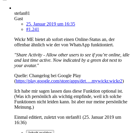
stefan81
Gast
25. Januar 2019 um 16:35
#1.241
Wickr ME bietet ab sofort einen Online-Status an, der
offenbar ähnlich wie der von WhatsApp funktioniert.
"Share Activity - Allow other users to see if you’re online, idle
and last time active. Now indicated by a green dot next to
your avatar."
Quelle: Changelog bei Google Play
(
https://play.google.com/store/apps/det….mywickr.wickr2
)
Ich habe mir sagen lassen dass diese Funktion optional ist.
(Was ich persönlich als wichtig empfinde, weil ich solche
Funktionen nicht leiden kann. Ist aber nur meine persönliche
Meinung.)
Einmal editiert, zuletzt von stefan81 (
25. Januar 2019 um
16:36
)