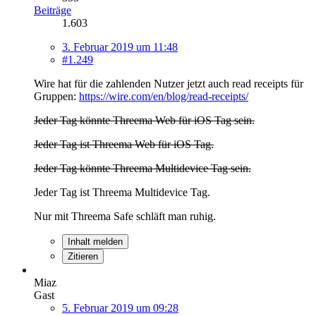
Beiträge
1.603
3. Februar 2019 um 11:48
#1.249
Wire hat für die zahlenden Nutzer jetzt auch read receipts für
Gruppen:
https://wire.com/en/blog/read-receipts/
Jeder Tag könnte Threema Web für iOS Tag sein.
Jeder Tag ist Threema Web für iOS Tag.
Jeder Tag könnte Threema Multidevice Tag sein.
Jeder Tag ist Threema Multidevice Tag.
Nur mit Threema Safe schläft man ruhig.
Inhalt melden
Zitieren
Miaz
Gast
5. Februar 2019 um 09:28