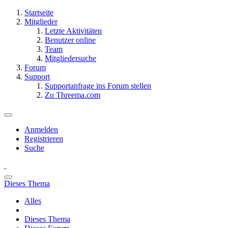
Startseite
Mitglieder
Letzte Aktivitäten
Benutzer online
Team
Mitgliedersuche
Forum
Support
Supportanfrage ins Forum stellen
Zu Threema.com
Anmelden
Registrieren
Suche
Dieses Thema
Alles
Dieses Thema