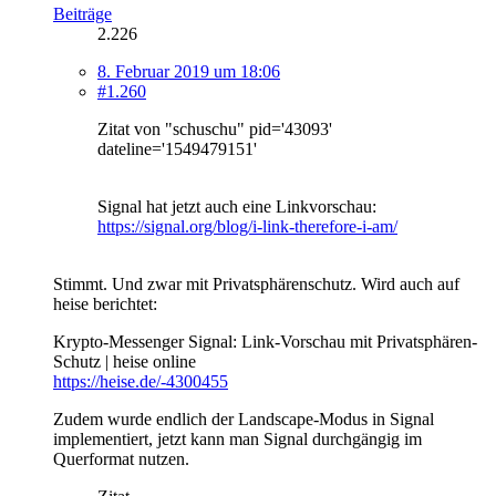
Beiträge
2.226
8. Februar 2019 um 18:06
#1.260
Zitat von "schuschu" pid='43093'
dateline='1549479151'
Signal hat jetzt auch eine Linkvorschau:
https://signal.org/blog/i-link-therefore-i-am/
Stimmt. Und zwar mit Privatsphärenschutz. Wird auch auf
heise berichtet:
Krypto-Messenger Signal: Link-Vorschau mit Privatsphären-
Schutz | heise online
https://heise.de/-4300455
Zudem wurde endlich der Landscape-Modus in Signal
implementiert, jetzt kann man Signal durchgängig im
Querformat nutzen.