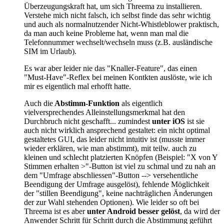
Überzeugungskraft hat, um sich Threema zu installieren.
Verstehe mich nicht falsch, ich selbst finde das sehr wichtig
und auch als normalnutzender Nicht-Whistleblower praktisch,
da man auch keine Probleme hat, wenn man mal die
Telefonnummer wechselt/wechseln muss (z.B. ausländische
SIM im Urlaub).
Es war aber leider nie das "Knaller-Feature", das einen
"Must-Have"-Reflex bei meinen Kontkten auslöste, wie ich
mir es eigentlich mal erhofft hatte.
Auch die
Abstimm-Funktion
als eigentlich
vielversprechendes Alleinstellungsmerkmal hat den
Durchbruch nicht geschafft... zumindest
unter iOS
ist sie
auch nicht wirklich ansprechend gestaltet: ein nicht optimal
gestaltetes GUI, das leider nicht intuitiv ist (musste immer
wieder erklären, wie man abstimmt), mit teilw. auch zu
kleinen und schlecht platzierten Knöpfen (Beispiel: "X von Y
Stimmen erhalten >"-Button ist viel zu schmal und zu nah an
dem "Umfrage abschliessen"-Button --> versehentliche
Beendigung der Umfrage ausgelöst), fehlende Möglichkeit
der "stillen Beendigung", keine nachträglichen Änderungen
der zur Wahl stehenden Optionen). Wie leider so oft bei
Threema ist es aber
unter Android besser
gelöst
, da wird der
Anwender Schritt für Schritt durch die Abstimmung geführt