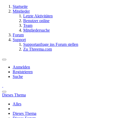
Startseite
Mitglieder
Letzte Aktivitäten
Benutzer online
Team
Mitgliedersuche
Forum
Support
Supportanfrage ins Forum stellen
Zu Threema.com
Anmelden
Registrieren
Suche
Dieses Thema
Alles
Dieses Thema