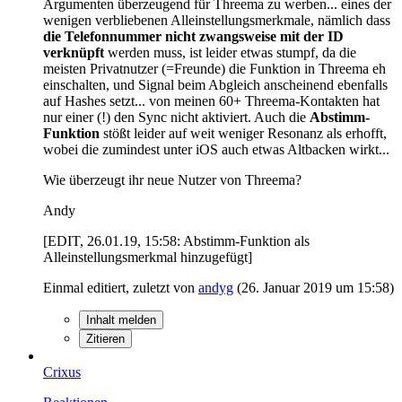
Argumenten überzeugend für Threema zu werben... eines der
wenigen verbliebenen Alleinstellungsmerkmale, nämlich dass
die Telefonnummer nicht zwangsweise mit der ID
verknüpft
werden muss, ist leider etwas stumpf, da die
meisten Privatnutzer (=Freunde) die Funktion in Threema eh
einschalten, und Signal beim Abgleich anscheinend ebenfalls
auf Hashes setzt... von meinen 60+ Threema-Kontakten hat
nur einer (!) den Sync nicht aktiviert. Auch die
Abstimm-
Funktion
stößt leider auf weit weniger Resonanz als erhofft,
wobei die zumindest unter iOS auch etwas Altbacken wirkt...
Wie überzeugt ihr neue Nutzer von Threema?
Andy
[EDIT, 26.01.19, 15:58: Abstimm-Funktion als
Alleinstellungsmerkmal hinzugefügt]
Einmal editiert, zuletzt von
andyg
(
26. Januar 2019 um 15:58
)
Inhalt melden
Zitieren
Crixus