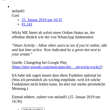
stefan81
Gast
25. Januar 2019 um 16:35
#1.241
Wickr ME bietet ab sofort einen Online-Status an, der
offenbar ähnlich wie der von WhatsApp funktioniert.
"Share Activity - Allow other users to see if you’re online, idle
and last time active. Now indicated by a green dot next to
your avatar."
Quelle: Changelog bei Google Play
(
https://play.google.com/store/apps/det….mywickr.wickr2
)
Ich habe mir sagen lassen dass diese Funktion optional ist.
(Was ich persönlich als wichtig empfinde, weil ich solche
Funktionen nicht leiden kann. Ist aber nur meine persönliche
Meinung.)
Einmal editiert, zuletzt von stefan81 (
25. Januar 2019 um
16:36
)