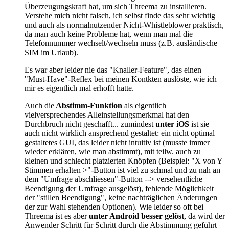
Überzeugungskraft hat, um sich Threema zu installieren.
Verstehe mich nicht falsch, ich selbst finde das sehr wichtig
und auch als normalnutzender Nicht-Whistleblower praktisch,
da man auch keine Probleme hat, wenn man mal die
Telefonnummer wechselt/wechseln muss (z.B. ausländische
SIM im Urlaub).
Es war aber leider nie das "Knaller-Feature", das einen
"Must-Have"-Reflex bei meinen Kontkten auslöste, wie ich
mir es eigentlich mal erhofft hatte.
Auch die
Abstimm-Funktion
als eigentlich
vielversprechendes Alleinstellungsmerkmal hat den
Durchbruch nicht geschafft... zumindest
unter iOS
ist sie
auch nicht wirklich ansprechend gestaltet: ein nicht optimal
gestaltetes GUI, das leider nicht intuitiv ist (musste immer
wieder erklären, wie man abstimmt), mit teilw. auch zu
kleinen und schlecht platzierten Knöpfen (Beispiel: "X von Y
Stimmen erhalten >"-Button ist viel zu schmal und zu nah an
dem "Umfrage abschliessen"-Button --> versehentliche
Beendigung der Umfrage ausgelöst), fehlende Möglichkeit
der "stillen Beendigung", keine nachträglichen Änderungen
der zur Wahl stehenden Optionen). Wie leider so oft bei
Threema ist es aber
unter Android besser
gelöst
, da wird der
Anwender Schritt für Schritt durch die Abstimmung geführt