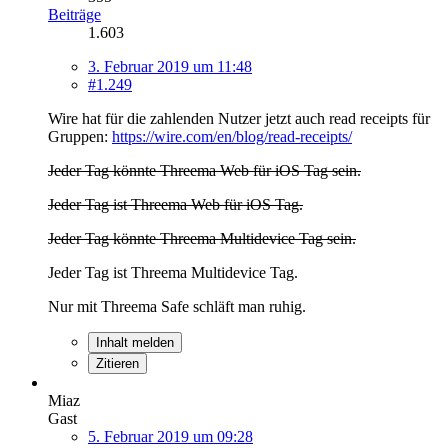
Beiträge
1.603
3. Februar 2019 um 11:48
#1.249
Wire hat für die zahlenden Nutzer jetzt auch read receipts für
Gruppen:
https://wire.com/en/blog/read-receipts/
Jeder Tag könnte Threema Web für iOS Tag sein.
Jeder Tag ist Threema Web für iOS Tag.
Jeder Tag könnte Threema Multidevice Tag sein.
Jeder Tag ist Threema Multidevice Tag.
Nur mit Threema Safe schläft man ruhig.
Inhalt melden
Zitieren
Miaz
Gast
5. Februar 2019 um 09:28