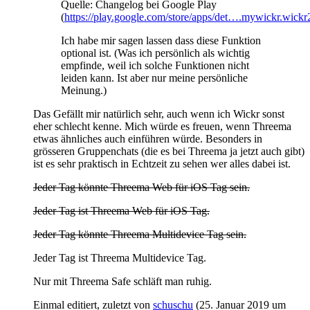
Quelle: Changelog bei Google Play
(
https://play.google.com/store/apps/det….mywickr.wickr
Ich habe mir sagen lassen dass diese Funktion
optional ist. (Was ich persönlich als wichtig
empfinde, weil ich solche Funktionen nicht
leiden kann. Ist aber nur meine persönliche
Meinung.)
Das Gefällt mir natürlich sehr, auch wenn ich Wickr sonst
eher schlecht kenne. Mich würde es freuen, wenn Threema
etwas ähnliches auch einführen würde. Besonders in
grösseren Gruppenchats (die es bei Threema ja jetzt auch gibt)
ist es sehr praktisch in Echtzeit zu sehen wer alles dabei ist.
Jeder Tag könnte Threema Web für iOS Tag sein.
Jeder Tag ist Threema Web für iOS Tag.
Jeder Tag könnte Threema Multidevice Tag sein.
Jeder Tag ist Threema Multidevice Tag.
Nur mit Threema Safe schläft man ruhig.
Einmal editiert, zuletzt von
schuschu
(
25. Januar 2019 um