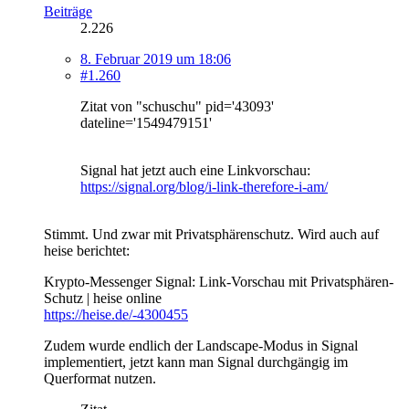
Beiträge
2.226
8. Februar 2019 um 18:06
#1.260
Zitat von "schuschu" pid='43093'
dateline='1549479151'
Signal hat jetzt auch eine Linkvorschau:
https://signal.org/blog/i-link-therefore-i-am/
Stimmt. Und zwar mit Privatsphärenschutz. Wird auch auf
heise berichtet:
Krypto-Messenger Signal: Link-Vorschau mit Privatsphären-
Schutz | heise online
https://heise.de/-4300455
Zudem wurde endlich der Landscape-Modus in Signal
implementiert, jetzt kann man Signal durchgängig im
Querformat nutzen.