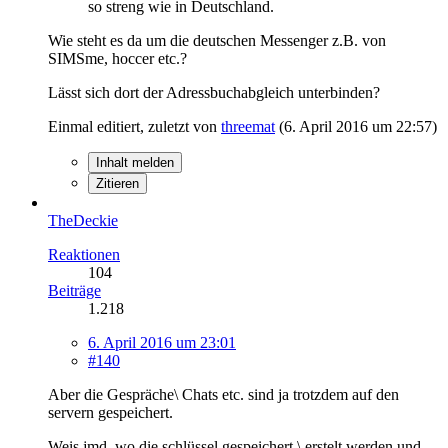
so streng wie in Deutschland.
Wie steht es da um die deutschen Messenger z.B. von
SIMSme, hoccer etc.?
Lässt sich dort der Adressbuchabgleich unterbinden?
Einmal editiert, zuletzt von
threemat
(
6. April 2016 um 22:57
)
Inhalt melden
Zitieren
TheDeckie
Reaktionen
104
Beiträge
1.218
6. April 2016 um 23:01
#140
Aber die Gespräche\ Chats etc. sind ja trotzdem auf den
servern gespeichert.
Weis jmd. wo die schlüssel gespeichert \ erstelt werden und