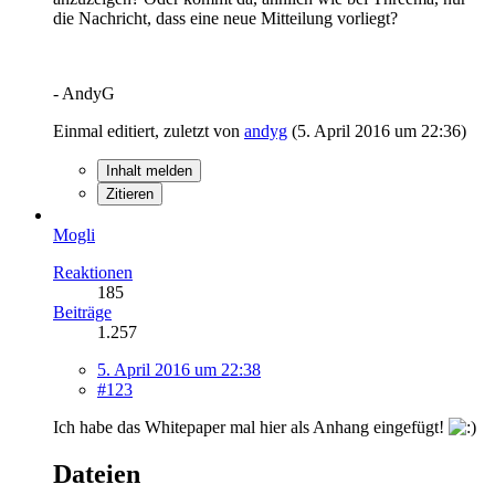
die Nachricht, dass eine neue Mitteilung vorliegt?
- AndyG
Einmal editiert, zuletzt von
andyg
(
5. April 2016 um 22:36
)
Inhalt melden
Zitieren
Mogli
Reaktionen
185
Beiträge
1.257
5. April 2016 um 22:38
#123
Ich habe das Whitepaper mal hier als Anhang eingefügt!
Dateien