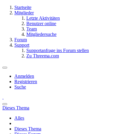
Startseite
Mitglieder
Letzte Aktivitäten
Benutzer online
Team
Mitgliedersuche
Forum
Support
Supportanfrage ins Forum stellen
Zu Threema.com
Anmelden
Registrieren
Suche
Dieses Thema
Alles
Dieses Thema