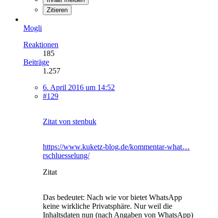
Zitieren
Mogli
Reaktionen
185
Beiträge
1.257
6. April 2016 um 14:52
#129
Zitat von stenbuk
https://www.kuketz-blog.de/kommentar-what…
rschluesselung/
Zitat
Das bedeutet: Nach wie vor bietet WhatsApp
keine wirkliche Privatsphäre. Nur weil die
Inhaltsdaten nun (nach Angaben von WhatsApp)