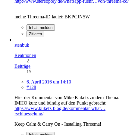
http://www.stereopoly.de/whatsapp-fuehr…von-threema-co/
-----
meine Threema-ID lautet: BKPCJN5W
Inhalt melden
Zitieren
stenbuk
Reaktionen
2
Beiträge
15
6. April 2016 um 14:10
#128
Hier der Kommentar von Mike Kuketz zu dem Thema.
IMHO kurz und bündig auf den Punkt gebracht:
https://www.kuketz-blog.de/kommentar-what…
rschluesselung/
Keep Calm & Carry On - Installing Threema!
Inhalt melden