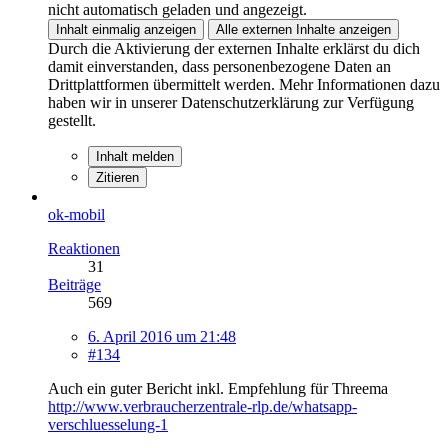
nicht automatisch geladen und angezeigt.
Inhalt einmalig anzeigen
Alle externen Inhalte anzeigen
Durch die Aktivierung der externen Inhalte erklärst du dich
damit einverstanden, dass personenbezogene Daten an
Drittplattformen übermittelt werden. Mehr Informationen dazu
haben wir in unserer Datenschutzerklärung zur Verfügung
gestellt.
Inhalt melden
Zitieren
ok-mobil
Reaktionen
31
Beiträge
569
6. April 2016 um 21:48
#134
Auch ein guter Bericht inkl. Empfehlung für Threema
http://www.verbraucherzentrale-rlp.de/whatsapp-
verschluesselung-1