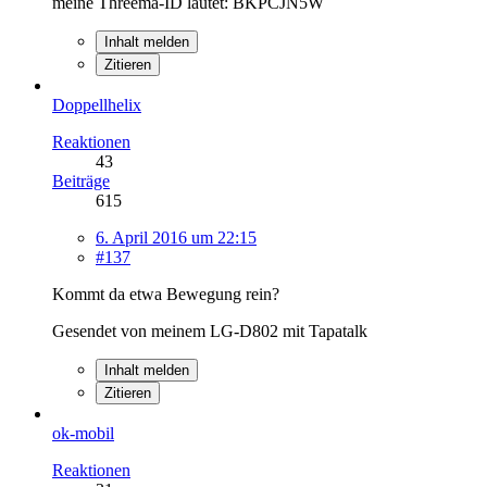
meine Threema-ID lautet: BKPCJN5W
Inhalt melden
Zitieren
Doppellhelix
Reaktionen
43
Beiträge
615
6. April 2016 um 22:15
#137
Kommt da etwa Bewegung rein?
Gesendet von meinem LG-D802 mit Tapatalk
Inhalt melden
Zitieren
ok-mobil
Reaktionen