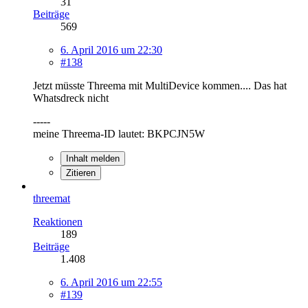
31
Beiträge
569
6. April 2016 um 22:30
#138
Jetzt müsste Threema mit MultiDevice kommen.... Das hat
Whatsdreck nicht
-----
meine Threema-ID lautet: BKPCJN5W
Inhalt melden
Zitieren
threemat
Reaktionen
189
Beiträge
1.408
6. April 2016 um 22:55
#139