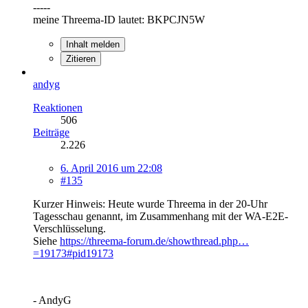
-----
meine Threema-ID lautet: BKPCJN5W
Inhalt melden
Zitieren
andyg
Reaktionen
506
Beiträge
2.226
6. April 2016 um 22:08
#135
Kurzer Hinweis: Heute wurde Threema in der 20-Uhr
Tagesschau genannt, im Zusammenhang mit der WA-E2E-
Verschlüsselung.
Siehe
https://threema-forum.de/showthread.php…
=19173#pid19173
- AndyG