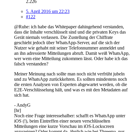
2.226
5. April 2016 um 22:23
#122
@Ruhe: ich habe das Whitepaper dahingehend verstanden,
dass die Inhalte verschlüsselt sind und die privaten Keys das
Gerät niemals verlassen. Die Zustellung der Chiffrate
geschieht jedoch über WhatsApp-Server, auf die sich der
Nutzer wie gehabt mit seiner Telefonnummer anmeldet und
an ihn adressierte Mitteilungen abruft. Damit weiß WhatsApp,
wer wem eine Mitteilung zukommen lässt. Oder habe ich das
falsch verstanden?
Meiner Meinung nach sollte man noch nicht verfrüht jubeln
und zu WhatsApp zurückkehren. Es sollten mindestens noch
die ersten Analysen von Experten abgewartet werden, ob die
E2E-Verschlüsselung hält, und was es mit den Metadaten auf
sich hat.
- AndyG
[hr]
Noch eine Frage interessehalber: schafft es WhatsApp unter
iOS (!), beim Eintreffen einer neuen verschlüsselten
Mitteilungen eine kurze Vorschau im iOS-Lockscreen
anzuzeigen? Oder kommt da, ähnlich wie bei Threema, nur