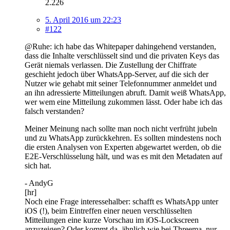
2.226
5. April 2016 um 22:23
#122
@Ruhe: ich habe das Whitepaper dahingehend verstanden,
dass die Inhalte verschlüsselt sind und die privaten Keys das
Gerät niemals verlassen. Die Zustellung der Chiffrate
geschieht jedoch über WhatsApp-Server, auf die sich der
Nutzer wie gehabt mit seiner Telefonnummer anmeldet und
an ihn adressierte Mitteilungen abruft. Damit weiß WhatsApp,
wer wem eine Mitteilung zukommen lässt. Oder habe ich das
falsch verstanden?
Meiner Meinung nach sollte man noch nicht verfrüht jubeln
und zu WhatsApp zurückkehren. Es sollten mindestens noch
die ersten Analysen von Experten abgewartet werden, ob die
E2E-Verschlüsselung hält, und was es mit den Metadaten auf
sich hat.
- AndyG
[hr]
Noch eine Frage interessehalber: schafft es WhatsApp unter
iOS (!), beim Eintreffen einer neuen verschlüsselten
Mitteilungen eine kurze Vorschau im iOS-Lockscreen
anzuzeigen? Oder kommt da, ähnlich wie bei Threema, nur