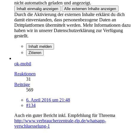
nicht automatisch geladen und angezeigt.
Inhalt einmalig anzeigen
Alle externen Inhalte anzeigen
Durch die Aktivierung der externen Inhalte erklärst du dich
damit einverstanden, dass personenbezogene Daten an
Drittplattformen übermittelt werden. Mehr Informationen dazu
haben wir in unserer Datenschutzerklärung zur Verfügung
gestellt.
Inhalt melden
Zitieren
ok-mobil
Reaktionen
31
Beiträge
569
6. April 2016 um 21:48
#134
Auch ein guter Bericht inkl. Empfehlung für Threema
http://www.verbraucherzentrale-rlp.de/whatsapp-
verschluesselung-1