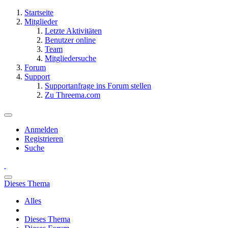
Startseite
Mitglieder
Letzte Aktivitäten
Benutzer online
Team
Mitgliedersuche
Forum
Support
Supportanfrage ins Forum stellen
Zu Threema.com
Anmelden
Registrieren
Suche
Dieses Thema
Alles
Dieses Thema