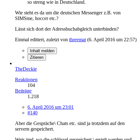
so streng wie in Deutschland.
Wie steht es da um die deutschen Messenger z.B. von
SIMSme, hoccer etc.?
Lässt sich dort der Adressbuchabgleich unterbinden?
Einmal editiert, zuletzt von
threemat
(
6. April 2016 um 22:57
)
Inhalt melden
Zitieren
TheDeckie
Reaktionen
104
Beiträge
1.218
6. April 2016 um 23:01
#140
Aber die Gespräche\ Chats etc. sind ja trotzdem auf den
servern gespeichert.
Weis jmd. wo die schlüssel gespeichert \ erstelt werden und