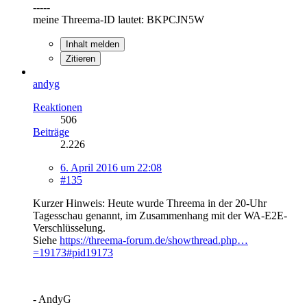
-----
meine Threema-ID lautet: BKPCJN5W
Inhalt melden
Zitieren
andyg
Reaktionen
506
Beiträge
2.226
6. April 2016 um 22:08
#135
Kurzer Hinweis: Heute wurde Threema in der 20-Uhr
Tagesschau genannt, im Zusammenhang mit der WA-E2E-
Verschlüsselung.
Siehe
https://threema-forum.de/showthread.php…
=19173#pid19173
- AndyG