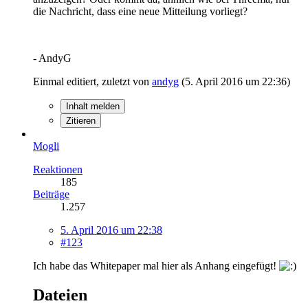
die Nachricht, dass eine neue Mitteilung vorliegt?
- AndyG
Einmal editiert, zuletzt von
andyg
(
5. April 2016 um 22:36
)
Inhalt melden
Zitieren
Mogli
Reaktionen
185
Beiträge
1.257
5. April 2016 um 22:38
#123
Ich habe das Whitepaper mal hier als Anhang eingefügt!
Dateien