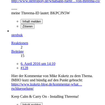
http://www.stereopoly.de/whatsapp-fuehr…von-threema-co/
-----
meine Threema-ID lautet: BKPCJN5W
Inhalt melden
Zitieren
stenbuk
Reaktionen
2
Beiträge
15
6. April 2016 um 14:10
#128
Hier der Kommentar von Mike Kuketz zu dem Thema.
IMHO kurz und bündig auf den Punkt gebracht:
https://www.kuketz-blog.de/kommentar-what…
rschluesselung/
Keep Calm & Carry On - Installing Threema!
Inhalt melden