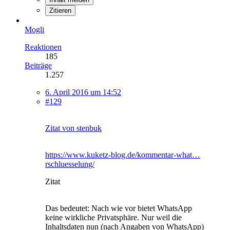
Zitieren
Mogli
Reaktionen
185
Beiträge
1.257
6. April 2016 um 14:52
#129
Zitat von stenbuk
https://www.kuketz-blog.de/kommentar-what…
rschluesselung/
Zitat
Das bedeutet: Nach wie vor bietet WhatsApp
keine wirkliche Privatsphäre. Nur weil die
Inhaltsdaten nun (nach Angaben von WhatsApp)