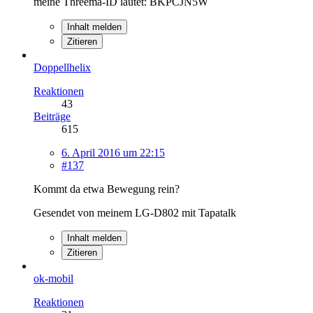
meine Threema-ID lautet: BKPCJN5W
Inhalt melden
Zitieren
Doppellhelix
Reaktionen
43
Beiträge
615
6. April 2016 um 22:15
#137
Kommt da etwa Bewegung rein?
Gesendet von meinem LG-D802 mit Tapatalk
Inhalt melden
Zitieren
ok-mobil
Reaktionen