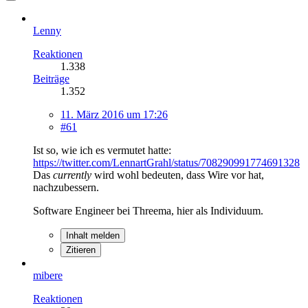
Lenny
Reaktionen
1.338
Beiträge
1.352
11. März 2016 um 17:26
#61
Ist so, wie ich es vermutet hatte:
https://twitter.com/LennartGrahl/status/708290991774691328
Das
currently
wird wohl bedeuten, dass Wire vor hat,
nachzubessern.
Software Engineer bei Threema, hier als Individuum.
Inhalt melden
Zitieren
mibere
Reaktionen