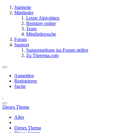
Startseite
Mitglieder
Letzte Aktivitäten
Benutzer online
Team
Mitgliedersuche
Forum
Support
Supportanfrage ins Forum stellen
Zu Threema.com
Anmelden
Registrieren
Suche
Dieses Thema
Alles
Dieses Thema