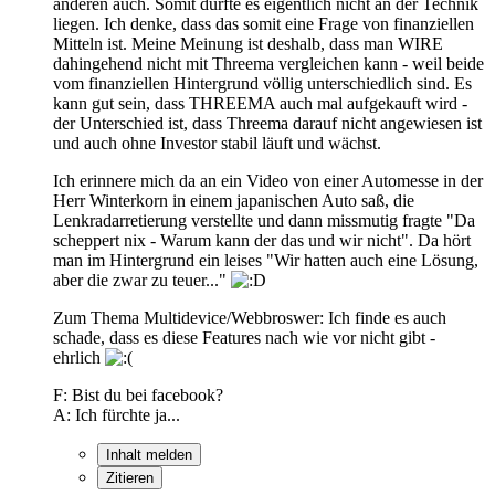
anderen auch. Somit dürfte es eigentlich nicht an der Technik
liegen. Ich denke, dass das somit eine Frage von finanziellen
Mitteln ist. Meine Meinung ist deshalb, dass man WIRE
dahingehend nicht mit Threema vergleichen kann - weil beide
vom finanziellen Hintergrund völlig unterschiedlich sind. Es
kann gut sein, dass THREEMA auch mal aufgekauft wird -
der Unterschied ist, dass Threema darauf nicht angewiesen ist
und auch ohne Investor stabil läuft und wächst.
Ich erinnere mich da an ein Video von einer Automesse in der
Herr Winterkorn in einem japanischen Auto saß, die
Lenkradarretierung verstellte und dann missmutig fragte "Da
scheppert nix - Warum kann der das und wir nicht". Da hört
man im Hintergrund ein leises "Wir hatten auch eine Lösung,
aber die zwar zu teuer..."
Zum Thema Multidevice/Webbroswer: Ich finde es auch
schade, dass es diese Features nach wie vor nicht gibt -
ehrlich
F: Bist du bei facebook?
A: Ich fürchte ja...
Inhalt melden
Zitieren