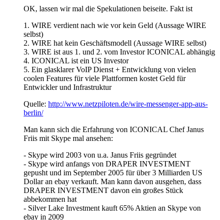
OK, lassen wir mal die Spekulationen beiseite. Fakt ist
1. WIRE verdient nach wie vor kein Geld (Aussage WIRE
selbst)
2. WIRE hat kein Geschäftsmodell (Aussage WIRE selbst)
3. WIRE ist aus 1. und 2. vom Investor ICONICAL abhängig
4. ICONICAL ist ein US Investor
5. Ein glasklarer VoIP Dienst + Entwicklung von vielen
coolen Features für viele Plattformen kostet Geld für
Entwickler und Infrastruktur
Quelle:
http://www.netzpiloten.de/wire-messenger-app-aus-
berlin/
Man kann sich die Erfahrung von ICONICAL Chef Janus
Friis mit Skype mal ansehen:
- Skype wird 2003 von u.a. Janus Friis gegründet
- Skype wird anfangs von DRAPER INVESTMENT
gepusht und im September 2005 für über 3 Milliarden US
Dollar an ebay verkauft. Man kann davon ausgehen, dass
DRAPER INVESTMENT davon ein großes Stück
abbekommen hat
- Silver Lake Investment kauft 65% Aktien an Skype von
ebay in 2009