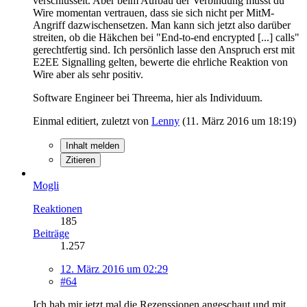
verschlüsselt. Aber beim Aufbau der Verbindung musst du
Wire momentan vertrauen, dass sie sich nicht per MitM-
Angriff dazwischensetzen. Man kann sich jetzt also darüber
streiten, ob die Häkchen bei "End-to-end encrypted [...] calls"
gerechtfertig sind. Ich persönlich lasse den Anspruch erst mit
E2EE Signalling gelten, bewerte die ehrliche Reaktion von
Wire aber als sehr positiv.
Software Engineer bei Threema, hier als Individuum.
Einmal editiert, zuletzt von
Lenny
(
11. März 2016 um 18:19
)
Inhalt melden
Zitieren
Mogli
Reaktionen
185
Beiträge
1.257
12. März 2016 um 02:29
#64
Ich hab mir jetzt mal die Rezenssionen angeschaut und mit