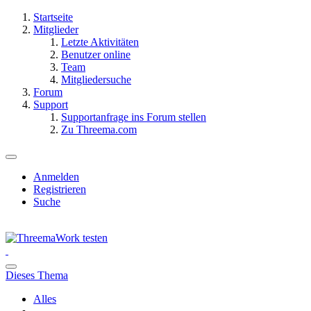
Startseite
Mitglieder
Letzte Aktivitäten
Benutzer online
Team
Mitgliedersuche
Forum
Support
Supportanfrage ins Forum stellen
Zu Threema.com
Anmelden
Registrieren
Suche
Dieses Thema
Alles