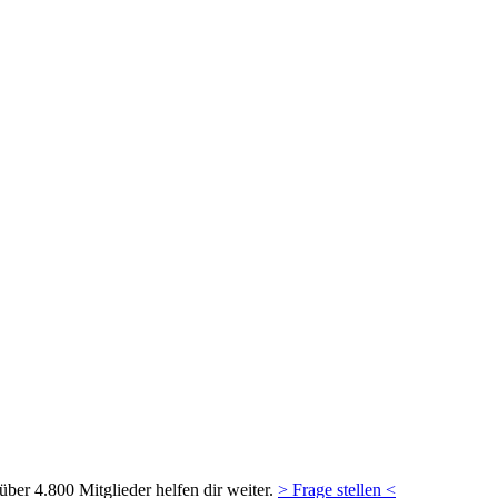
ber 4.800 Mitglieder helfen dir weiter.
> Frage stellen <