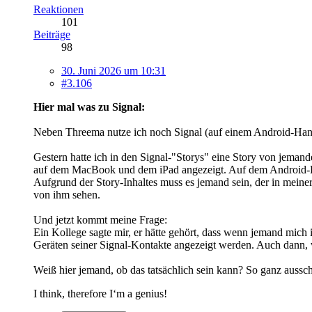
Reaktionen
101
Beiträge
98
30. Juni 2026 um 10:31
#3.106
Hier mal was zu Signal:
Neben Threema nutze ich noch Signal (auf einem Android-H
Gestern hatte ich in den Signal-"Storys" eine Story von jeman
auf dem MacBook und dem iPad angezeigt. Auf dem Android-H
Aufgrund der Story-Inhaltes muss es jemand sein, der in mein
von ihm sehen.
Und jetzt kommt meine Frage:
Ein Kollege sagte mir, er hätte gehört, dass wenn jemand mich 
Geräten seiner Signal-Kontakte angezeigt werden. Auch dann, w
Weiß hier jemand, ob das tatsächlich sein kann? So ganz aussch
I think, therefore I‘m a genius!