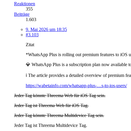
Reaktionen
355
Beiträge
1.603
9. Mai 2026 um 18:35
#3.103
Zitat
*WhatsApp Plus is rolling out premium features to iOS u
💎 WhatsApp Plus is a subscription plan now available to
ℹ️ The article provides a detailed overview of premium feat
https://wabetainfo.com/whatsapp-plus-…s-to-ios-users/
Jeder Tag könnte Threema Web für iOS Tag sein.
Jeder Tag ist Threema Web für iOS Tag.
Jeder Tag könnte Threema Multidevice Tag sein.
Jeder Tag ist Threema Multidevice Tag.