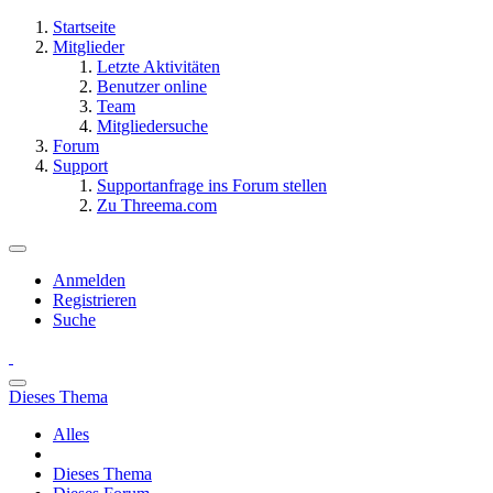
Startseite
Mitglieder
Letzte Aktivitäten
Benutzer online
Team
Mitgliedersuche
Forum
Support
Supportanfrage ins Forum stellen
Zu Threema.com
Anmelden
Registrieren
Suche
Dieses Thema
Alles
Dieses Thema