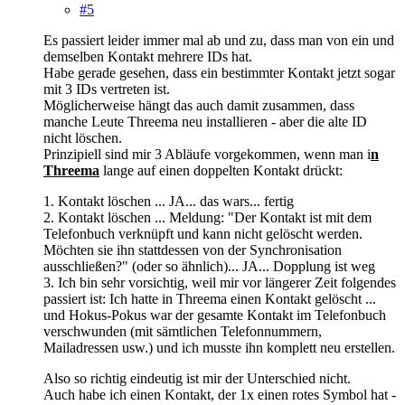
#5
Es passiert leider immer mal ab und zu, dass man von ein und
demselben Kontakt mehrere IDs hat.
Habe gerade gesehen, dass ein bestimmter Kontakt jetzt sogar
mit 3 IDs vertreten ist.
Möglicherweise hängt das auch damit zusammen, dass
manche Leute Threema neu installieren - aber die alte ID
nicht löschen.
Prinzipiell sind mir 3 Abläufe vorgekommen, wenn man i
n
Threema
lange auf einen doppelten Kontakt drückt:
1. Kontakt löschen ... JA... das wars... fertig
2. Kontakt löschen ... Meldung: "Der Kontakt ist mit dem
Telefonbuch verknüpft und kann nicht gelöscht werden.
Möchten sie ihn stattdessen von der Synchronisation
ausschließen?" (oder so ähnlich)... JA... Dopplung ist weg
3. Ich bin sehr vorsichtig, weil mir vor längerer Zeit folgendes
passiert ist: Ich hatte in Threema einen Kontakt gelöscht ...
und Hokus-Pokus war der gesamte Kontakt im Telefonbuch
verschwunden (mit sämtlichen Telefonnummern,
Mailadressen usw.) und ich musste ihn komplett neu erstellen.
Also so richtig eindeutig ist mir der Unterschied nicht.
Auch habe ich einen Kontakt, der 1x einen rotes Symbol hat -