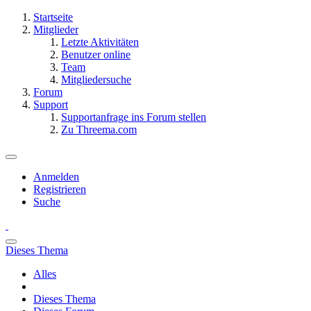
Startseite
Mitglieder
Letzte Aktivitäten
Benutzer online
Team
Mitgliedersuche
Forum
Support
Supportanfrage ins Forum stellen
Zu Threema.com
Anmelden
Registrieren
Suche
Dieses Thema
Alles
Dieses Thema