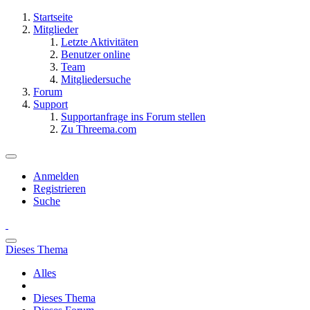
Startseite
Mitglieder
Letzte Aktivitäten
Benutzer online
Team
Mitgliedersuche
Forum
Support
Supportanfrage ins Forum stellen
Zu Threema.com
Anmelden
Registrieren
Suche
Dieses Thema
Alles
Dieses Thema