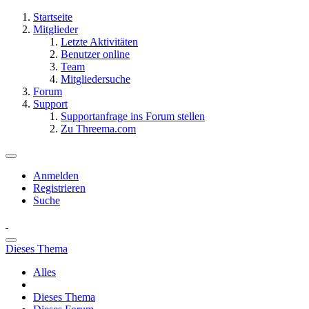
Startseite
Mitglieder
Letzte Aktivitäten
Benutzer online
Team
Mitgliedersuche
Forum
Support
Supportanfrage ins Forum stellen
Zu Threema.com
Anmelden
Registrieren
Suche
Dieses Thema
Alles
Dieses Thema