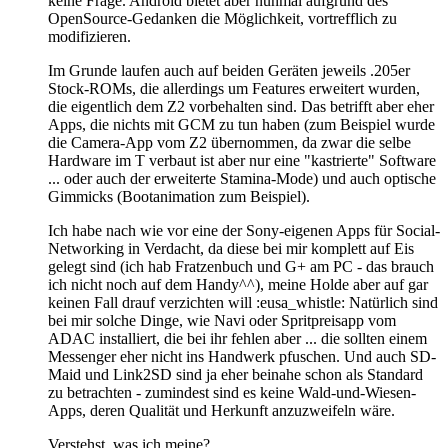
keine Frage. Android bietet aber nunmal aufgrund des
OpenSource-Gedanken die Möglichkeit, vortrefflich zu
modifizieren.
Im Grunde laufen auch auf beiden Geräten jeweils .205er
Stock-ROMs, die allerdings um Features erweitert wurden,
die eigentlich dem Z2 vorbehalten sind. Das betrifft aber eher
Apps, die nichts mit GCM zu tun haben (zum Beispiel wurde
die Camera-App vom Z2 übernommen, da zwar die selbe
Hardware im T verbaut ist aber nur eine "kastrierte" Software
... oder auch der erweiterte Stamina-Mode) und auch optische
Gimmicks (Bootanimation zum Beispiel).
Ich habe nach wie vor eine der Sony-eigenen Apps für Social-
Networking in Verdacht, da diese bei mir komplett auf Eis
gelegt sind (ich hab Fratzenbuch und G+ am PC - das brauch
ich nicht noch auf dem Handy^^), meine Holde aber auf gar
keinen Fall drauf verzichten will :eusa_whistle: Natürlich sind
bei mir solche Dinge, wie Navi oder Spritpreisapp vom
ADAC installiert, die bei ihr fehlen aber ... die sollten einem
Messenger eher nicht ins Handwerk pfuschen. Und auch SD-
Maid und Link2SD sind ja eher beinahe schon als Standard
zu betrachten - zumindest sind es keine Wald-und-Wiesen-
Apps, deren Qualität und Herkunft anzuzweifeln wäre.
Verstehst, was ich meine?