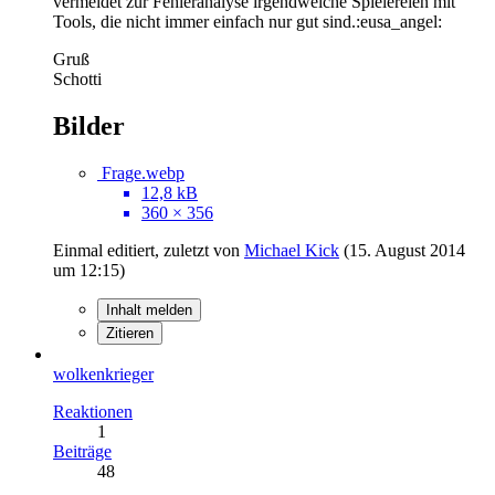
vermeidet zur Fehleranalyse irgendwelche Spielereien mit
Tools, die nicht immer einfach nur gut sind.:eusa_angel:
Gruß
Schotti
Bilder
Frage.webp
12,8 kB
360 × 356
Einmal editiert, zuletzt von
Michael Kick
(
15. August 2014
um 12:15
)
Inhalt melden
Zitieren
wolkenkrieger
Reaktionen
1
Beiträge
48