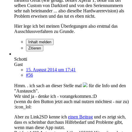
meinem Gerät (wie gesagt: beides Xperia T, beide mit der
selben Custom von Darklord und von den Seriennummern
sehr nah beieinander ... also dieselbe Hardwarerevision) als
Problem erweisen und das tut es eben nicht.
Hier lege ich bei meinen Überlegungen also erstmal das
Ausschlussverfahren zu Grunde.
Inhalt melden
Zitieren
Schotti
Gast
15. August 2014 um 17:41
#56
Hmm. . ich sach an dieser Stelle mal
für die Info und den
"Austausch".
Wir sind ja - denke ich - vorangekommen.:D
(wenn du den Button jetzt auch mal nutzen möchtest - nur zu)
:icon_lol:
Aber zu Link2SD kenne ich
einen Beitrag
und es zeigt sich,
dass es scheinbar durchaus Hilfebedarf und Probleme gibt,
wenn man diese App nutzt.