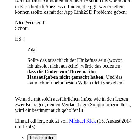
Bei fast 1400 Antworten und über 155000 Hits wären dort
m.E. sicherlich Spezies zu finden, die ggf. weiterhelfen
können (sollte es
mit der App Link2SD
Probleme geben)
Nice Weekend!
Schotti
P.S.:
Zitat
Sollte das tatsächlich der Hinkefuss sein (wovon
ich absolut nicht ausgehe), würde das bedeuten,
dass
die Coder von Threema ihre
Hausaufgaben nicht gemacht haben.
Und das
kann ich mir beim besten Willen nicht vorstellen!
Wenn du mit solch ausführlichen Infos, wie in den letzten
zwei Beiträgen, deinen Verdacht dem Support übermittelst,
wird dir bestimmt auch geholfen!:)
Einmal editiert, zuletzt von
Michael Kick
(
15. August 2014
um 17:43
)
Inhalt melden