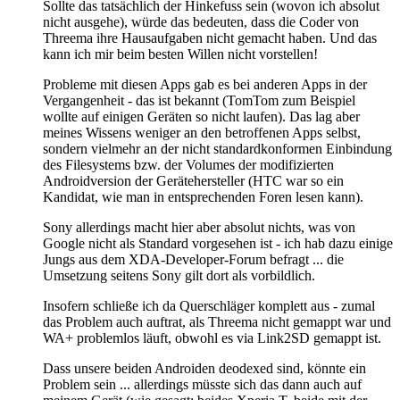
Sollte das tatsächlich der Hinkefuss sein (wovon ich absolut
nicht ausgehe), würde das bedeuten, dass die Coder von
Threema ihre Hausaufgaben nicht gemacht haben. Und das
kann ich mir beim besten Willen nicht vorstellen!
Probleme mit diesen Apps gab es bei anderen Apps in der
Vergangenheit - das ist bekannt (TomTom zum Beispiel
wollte auf einigen Geräten so nicht laufen). Das lag aber
meines Wissens weniger an den betroffenen Apps selbst,
sondern vielmehr an der nicht standardkonformen Einbindung
des Filesystems bzw. der Volumes der modifizierten
Androidversion der Gerätehersteller (HTC war so ein
Kandidat, wie man in entsprechenden Foren lesen kann).
Sony allerdings macht hier aber absolut nichts, was von
Google nicht als Standard vorgesehen ist - ich hab dazu einige
Jungs aus dem XDA-Developer-Forum befragt ... die
Umsetzung seitens Sony gilt dort als vorbildlich.
Insofern schließe ich da Querschläger komplett aus - zumal
das Problem auch auftrat, als Threema nicht gemappt war und
WA+ problemlos läuft, obwohl es via Link2SD gemappt ist.
Dass unsere beiden Androiden deodexed sind, könnte ein
Problem sein ... allerdings müsste sich das dann auch auf