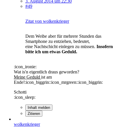
3. August 2014 um 22:30
#49
Zitat von wolkenkrieger
Dem Weibe aber für mehrere Stunden das
Smartphone zu entziehen, bedeutet,
eine Nachtschicht einlegen zu müssen.
Insofern
bitte ich um etwas Geduld.
:icon_ironie:
Wat is'n eigentlich draus geworden?
Meine Geduld
ist am
Ende!:icon_biggrin::icon_mrgreen::icon_biggrin:
Schotti
:icon_sleep:
Inhalt melden
Zitieren
wolkenkrieger