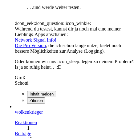
. . .und werde weiter testen.
:icon_eek::icon_question::icon_winkie:
Während du testest, kannst dir ja noch mal eine meiner
Lieblings-Apps anschauen:
Network Signal Info!
Die Pro Version
, die ich schon lange nutze, bietet noch
bessere Möglichkeiten zur Analyse (Logging).
Oder können wir uns :icon_sleep: legen zu deinem Problem?!
Is ja so ruhig heiut. . .:D
Gruß
Schotti
Inhalt melden
Zitieren
wolkenkrieger
Reaktionen
1
Beiträge