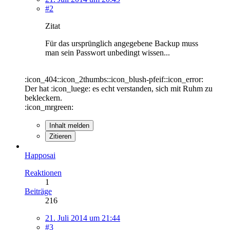
#2
Zitat
Für das ursprünglich angegebene Backup muss
man sein Passwort unbedingt wissen...
:icon_404::icon_2thumbs::icon_blush-pfeif::icon_error:
Der hat :icon_luege: es echt verstanden, sich mit Ruhm zu
bekleckern.
:icon_mrgreen:
Inhalt melden
Zitieren
Happosai
Reaktionen
1
Beiträge
216
21. Juli 2014 um 21:44
#3