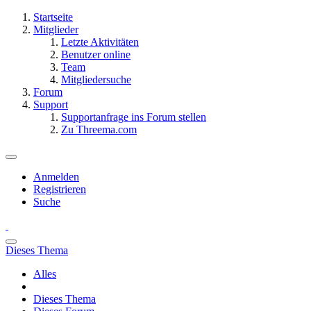
Startseite
Mitglieder
Letzte Aktivitäten
Benutzer online
Team
Mitgliedersuche
Forum
Support
Supportanfrage ins Forum stellen
Zu Threema.com
Anmelden
Registrieren
Suche
Dieses Thema
Alles
Dieses Thema