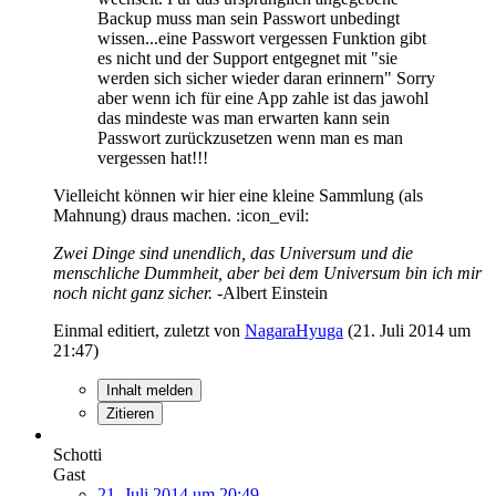
Backup muss man sein Passwort unbedingt
wissen...eine Passwort vergessen Funktion gibt
es nicht und der Support entgegnet mit "sie
werden sich sicher wieder daran erinnern" Sorry
aber wenn ich für eine App zahle ist das jawohl
das mindeste was man erwarten kann sein
Passwort zurückzusetzen wenn man es man
vergessen hat!!!
Vielleicht können wir hier eine kleine Sammlung (als
Mahnung) draus machen. :icon_evil:
Zwei Dinge sind unendlich, das Universum und die
menschliche Dummheit, aber bei dem Universum bin ich mir
noch nicht ganz sicher.
-Albert Einstein
Einmal editiert, zuletzt von
NagaraHyuga
(
21. Juli 2014 um
21:47
)
Inhalt melden
Zitieren
Schotti
Gast
21. Juli 2014 um 20:49