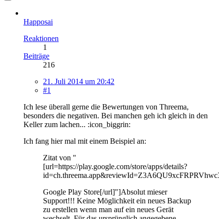
Happosai
Reaktionen
1
Beiträge
216
21. Juli 2014 um 20:42
#1
Ich lese überall gerne die Bewertungen von Threema,
besonders die negativen. Bei manchen geh ich gleich in den
Keller zum lachen... :icon_biggrin:
Ich fang hier mal mit einem Beispiel an:
Zitat von "
[url=https://play.google.com/store/apps/details?
id=ch.threema.app&reviewId=Z3A6QU9xcFRP
Google Play Store[/url]"]Absolut mieser
Support!!! Keine Möglichkeit ein neues Backup
zu erstellen wenn man auf ein neues Gerät
wechselt. Für das ursprünglich angegebene