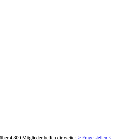
ber 4.800 Mitglieder helfen dir weiter.
> Frage stellen <