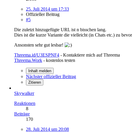
25. Juli 2014 um 17:33
Offizieller Beitrag
#5
Die zuletzt hinzugefügte URL ist n bisschen lang.
Dies ist die kurze Variante die vielleicht (in Chats etc.) zu bevo
Ansonsten sehr gut lesbar!
Threema.id/U3ESPNF4
- Kontaktiere mich auf Threema
Threema.Work
- kostenlos testen
Inhalt melden
Nächster offizieller Beitrag
Zitieren
Skywalker
Reaktionen
8
Beiträge
170
28. Juli 2014 um 20:08