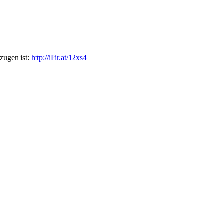
rzugen ist:
http://iPir.at/12xs4