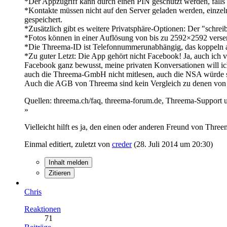
*Der Appzugriff kann durch einen PIN geschützt werden, falls i
*Kontakte müssen nicht auf den Server geladen werden, einze
gespeichert.
*Zusätzlich gibt es weitere Privatsphäre-Optionen: Der "schreib
*Fotos können in einer Auflösung von bis zu 2592×2592 verse
*Die Threema-ID ist Telefonnummerunabhängig, das koppeln a
*Zu guter Letzt: Die App gehört nicht Facebook! Ja, auch ich
Facebook ganz bewusst, meine privaten Konversationen will ich
auch die Threema-GmbH nicht mitlesen, auch die NSA würde s
Auch die AGB von Threema sind kein Vergleich zu denen v
Quellen: threema.ch/faq, threema-forum.de, Threema-Support 
»
Vielleicht hilft es ja, den einen oder anderen Freund von Thr
Einmal editiert, zuletzt von
creder
(
28. Juli 2014 um 20:30
)
Inhalt melden
Zitieren
Chris
Reaktionen
71