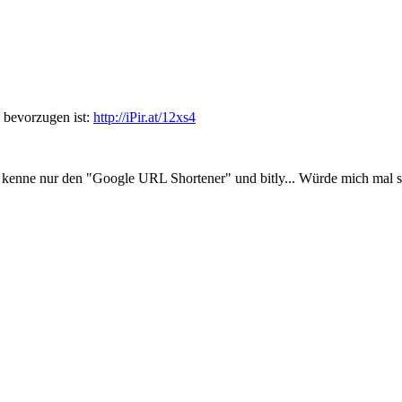
zu bevorzugen ist:
http://iPir.at/12xs4
ch kenne nur den "Google URL Shortener" und bitly... Würde mich mal so