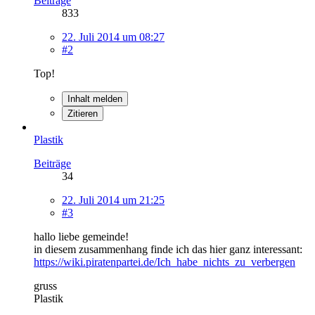
Beiträge
833
22. Juli 2014 um 08:27
#2
Top!
Inhalt melden
Zitieren
Plastik
Beiträge
34
22. Juli 2014 um 21:25
#3
hallo liebe gemeinde!
in diesem zusammenhang finde ich das hier ganz interessant:
https://wiki.piratenpartei.de/Ich_habe_nichts_zu_verbergen
gruss
Plastik