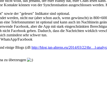
hr nicht wollt, das jemand, der euer Handy hat, eure Chats lesen kann.
lne Kontakte können von der Synchronisation ausgeschlossen werden. 
t" sowie der "gelesen" Indikator sind optional.
ndet werden, nicht nur (aber schon auch, wenn gewünscht) in 800×60
n eine Telefonnummer ist optional und kann auch im Nachhinein geän
 verwende Facebook, aber die App mit stark eingeschränkten Berechti
 nicht Facebook geben. Dadurch, dass die Nachrichten wirklich verschl
ich zumindest sehr schwer tun.
on WhatsApp/Facebook
und einige Blogs (zB
http://blog.jan-ahrens.eu/2014/03/22/thr…l-analys
eema zu überzeugen