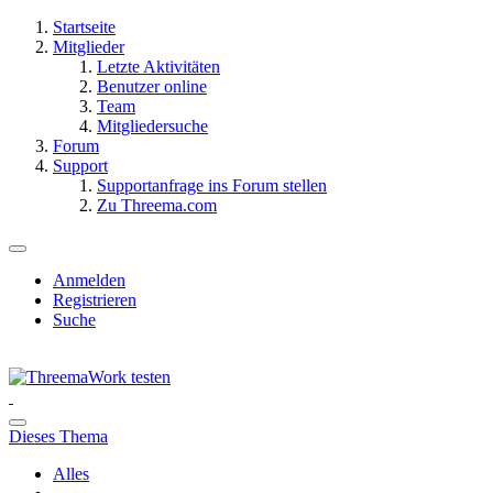
Startseite
Mitglieder
Letzte Aktivitäten
Benutzer online
Team
Mitgliedersuche
Forum
Support
Supportanfrage ins Forum stellen
Zu Threema.com
Anmelden
Registrieren
Suche
Dieses Thema
Alles