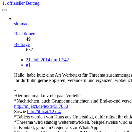
1. offizieller Beitrag
simmac
Reaktionen
49
Beiträge
637
21. Juli 2014 um 17:42
#1
Hallo, habe kurz eine Art Werbetext für Threema zusammengesc
Ihr dürft ihn gerne kopieren, verändern und ergänzen, wobei i
«
Hier nochmal kurz ein paar Vorteile:
*Nachrichten, auch Gruppennachrichten sind End-to-end versch
http://m.jetzt.de/texte/587050
Sowie
http://iPir.at/12xs4
*Tablets werden von Haus aus Unterstützt, dafür müsst ihr einfa
*Threema wird ständig weiterentwickelt, beispielsweise wird 
in Kontakt, ganz im Gegensatz zu WhatsApp.